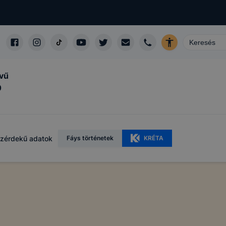
lvű
0
zérdekű adatok
Fáys történetek
KRÉTA