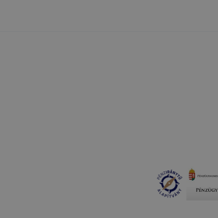
ookie-k alkalmazásának megakadályozása vagy törlése által
t, hogy felhasználóink nem lesznek képesek honlapunk fun
 használatára, vagy a honlap a tervezettől eltérően fog műk
ben.