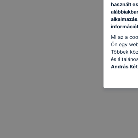
használt e
alábbiakba
alkalmazásá
információ
Mi az a coo
Ön egy web
Többek közö
és általáno
András Két
célokból ha
a honlapot 
használja l
felhasználó
Hogyan elle
böngésző en
böngésző a
általában m
honlapunk 