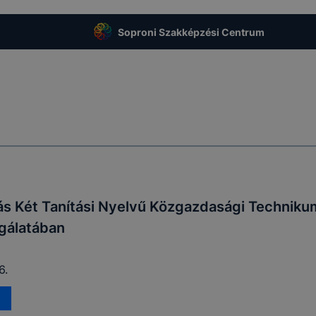
Soproni Szakképzési Centrum
s Két Tanítási Nyelvű Közgazdasági Technikum
gálatában
6.