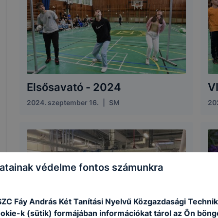
Elsősavató - 2024
V
2024. szeptember 16.
|
SM
20
atainak védelme fontos számunkra
SZC Fáy András Két Tanítási Nyelvű Közgazdasági Techni
ookie-k (sütik) formájában információkat tárol az Ön bön