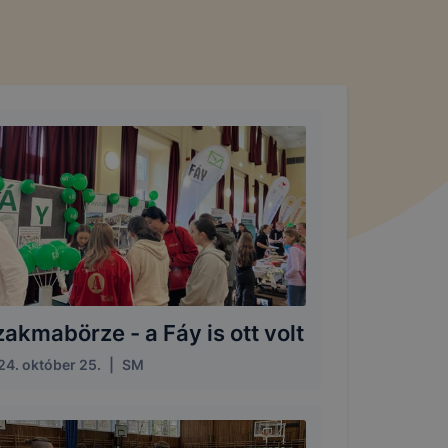
akmabörze - a Fáy is ott volt
24. október 25.
|
SM