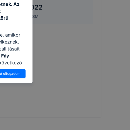
tnek. Az
allagás - 2022
k
2. április 29.
|
SM
körű
re, amikor
elkeznek.
llításait
 Fáy
 következő
asználja Ön
et elfogadom
a, vagy
g jobb
tése.
en modern
több
 de ezek
k célja
 lehetővé