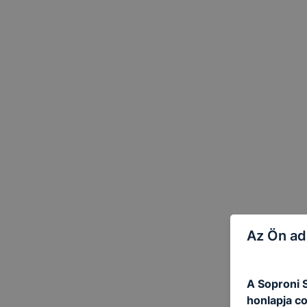
Az Ön ad
A Soproni 
honlapja c