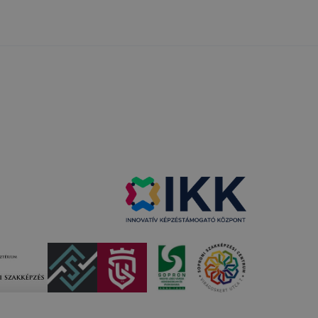
kcióinak
ödni