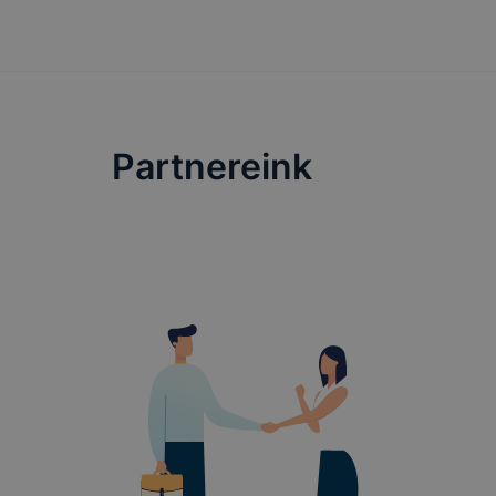
tétele, a c
előfordulha
teljes körű
böngészőjé
Partnereink