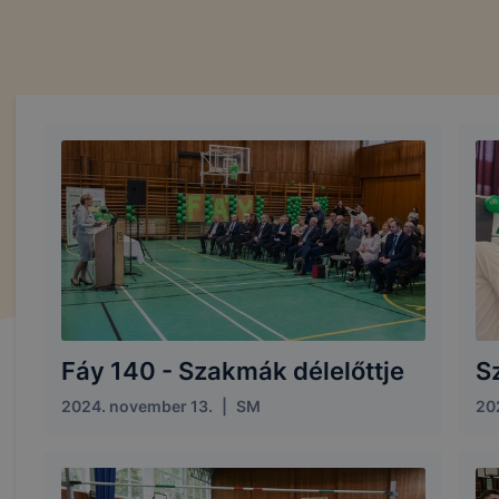
Fáy 140 - Szakmák délelőttje
Sz
2024. november 13.
|
SM
20