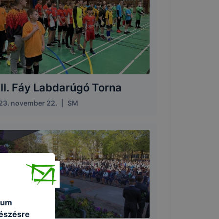
III. Fáy Labdarúgó Torna
23. november 22.
|
SM
kum
gészésre