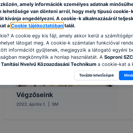
szközén, amely információk személyes adatnak minősülhe
Céglátogatás - IKEA
B
n lehetősége van dönteni arról, hogy mely típusú cookie-
2022. december 5.
|
SM
202
t kívánja engedélyezni. A cookie-k alkalmazásáról teljes
kat a
Cookie tájékoztatóban
talál.
kie? A cookie egy kis fájl, amely akkor kerül a számítógép
helyet látogat meg. A cookie-k számtalan funkcióval rend
tt információt gyűjtenek, megjegyzik a látogató egyéni beá
sságban megkönnyítik a honlap használatát. A
Soproni SZC
 Tanítási Nyelvű Közgazdasági Technikum
a cookie-kat a
sználja: információ gyűjtése azzal kapcsolatban, hogyan h
További lehetőségek
Mind
-annak felmérésével, hogy a honlap melyik részeit látogatj
eginkább, így megtudhatjuk, hogyan biztosítsunk Önnek mé
i élményt, ha ismét meglátogatja oldalunkat, honlap fejlesz
Végzőseink
nőrizheti és hogyan tudja kikapcsolni a cookie-kat? Mind
2022. április 1.
|
SM
gedélyezi a cookie-k beállításának a változtatását. A leg
lapértelmezettként automatikusan elfogadja a cookie-kat,
egváltoztathatók. Felhívjuk figyelmét, hogy mivel a cookie-
használhatóságának és folyamatainak megkönnyítése vagy