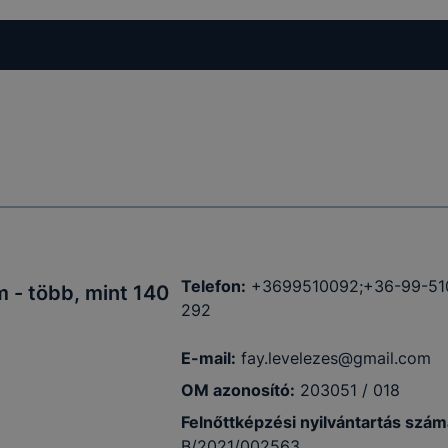
Telefon:
+3699510092;+36-99-51
 - több, mint 140
292
E-mail:
fay.levelezes@gmail.com
OM azonosító:
203051 / 018
Felnőttképzési nyilvántartás szám
B/2021/002563